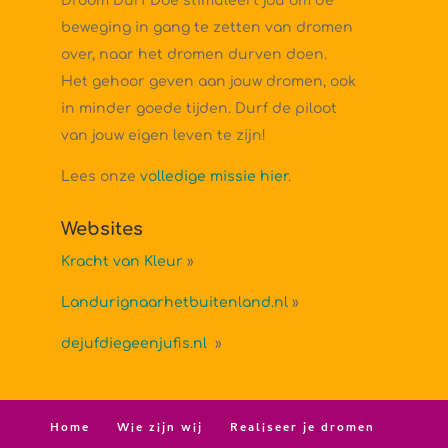
Droom Durf Doe stimuleert jou om de
beweging in gang te zetten van dromen
over, naar het dromen durven doen.
Het gehoor geven aan jouw dromen, ook
in minder goede tijden. Durf de piloot
van jouw eigen leven te zijn!
Lees onze
volledige missie hier
.
Websites
Kracht van Kleur
»
Landurignaarhetbuitenland.nl
»
dejufdiegeenjufis.nl
»
Home
Wie zijn wij
Realiseer je dromen