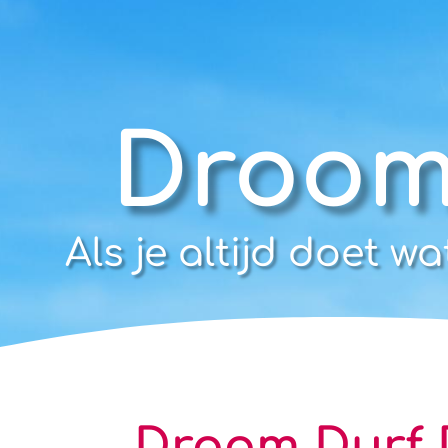
Droom
Als je altijd doet wa
Droom Durf 