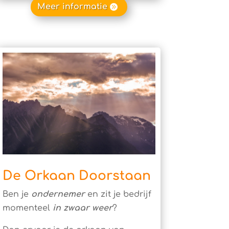
Meer informatie
De Orkaan Doorstaan
Ben je
ondernemer
en zit je bedrijf
momenteel
in zwaar weer
?