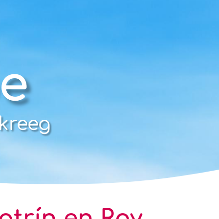
e
 kreeg
atrín en Roy