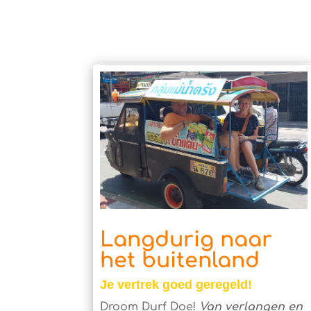
Langdurig naar
het buitenland
Je vertrek goed geregeld!
Droom Durf Doe!
Van verlangen en