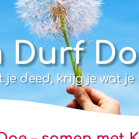
 Durf Do
t je deed, krijg je wat je
Doe – samen met K